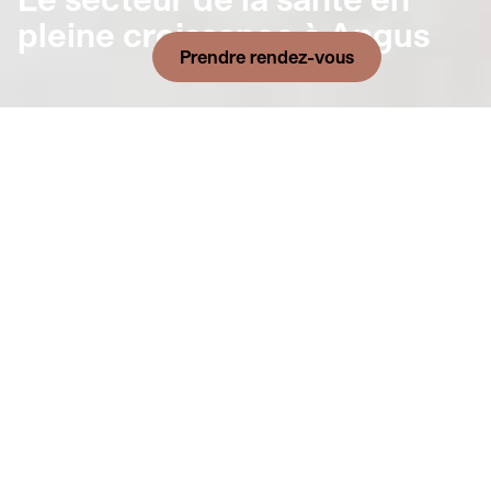
pleine croissance à Angus
Prendre rendez-vous
Le plus grand
GMF
du Québec est
à Angus
Un important pôle de services en santé
La Cité médicale Angus ouvrira ses portes ce
printemps. Le complexe offrira une clinique médicale,
mais aussi une panoplie de services complémentaires
dans le domaine de la santé : pharmacie,
physiothérapie, radiologie, dermatologie, etc. Des
espaces seront également réservés pour des blocs
opératoires destinés aux chirurgies mineures.