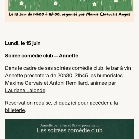
Lundi, le
15
juin
Soirée comédie club — Annette
Dans le cadre de ses soirées comédie club, le bar à vin
Annette présentera de
20
h
30
-
21
h
45
les humoristes
Maxime Gervais
et
Antoni Remillard
, animée par
Lauriane Lalonde
.
Réservation requise,
cliquez ici pour accéder à la
billeterie
.