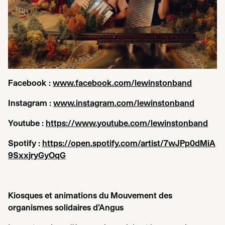
Facebook :
www​.face​book​.com/​l​e​w​i​n​s​t​o​nband
Instagram :
www​.ins​ta​gram​.com/​l​e​w​i​n​s​t​o​nband
Youtube :
https://​www​.you​tube​.com/​l​e​w​i​n​s​t​o​nband
Spotify :
https://​open​.spo​ti​fy​.com/​a​r​t​i​s​t​/​
7
​w​J​P​p​
0
​d​M​i​A​
9
​S​x​x​j​r​y​GyOqG
Kiosques et animations du Mouvement des
organismes solidaires d’Angus