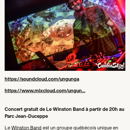
https://​sound​cloud​.com/​u​n​gunga
https://​www​.mix​cloud​.com/​ungun…
Concert gratuit de Le Winston Band à partir de
20
h au
Parc Jean-Duceppe
Le
Winston Band
est un groupe québécois unique en