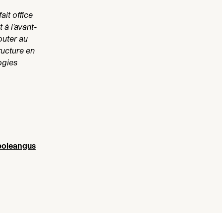
t off­ice
 à l’avant-
outer au
ructure en
ogies
o​lean​gus​