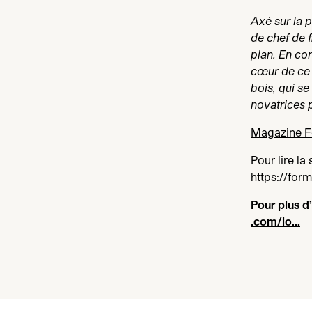
Axé sur la 
de chef de f
plan. En co
cœur de ce q
bois, qui s
novatrices p
Magazine 
Pour lire la s
https://​forme
Pour plus d’
.com/lo…