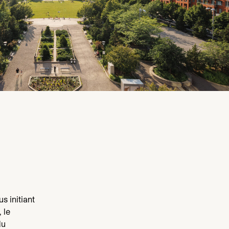
s initiant
 le
du