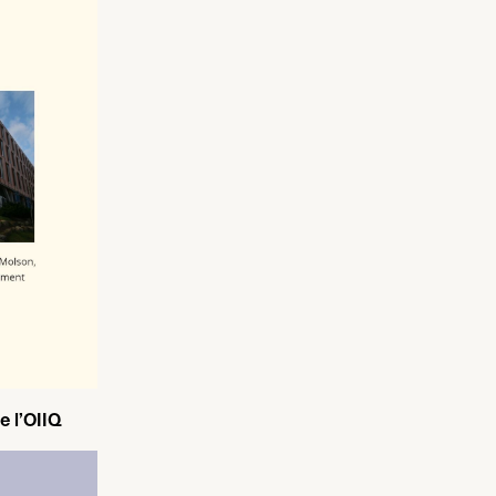
e l’OII
Q