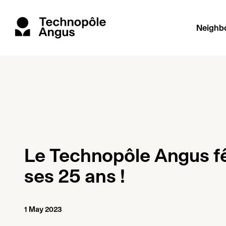
Neighb
Le Technopôle Angus f
ses
25
ans !
1 May 2023