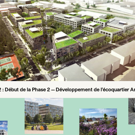
2
: Début de la Phase
2
— Développement de l’écoquartier A