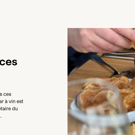
ces
s ces
r à vin est
taire du
…